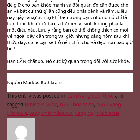
để giữ cho bạn khỏe mạnh và đội quân đó cần được cho 
ăn và bất cứ thứ gì ăn cũng đều phát bệnh và rắm. Điều 
này gây ra sự tích tụ khí bên trong bạn, nhưng nó chỉ là 
tạm thời. Khí được tạo ra từ men vi sinh không phải là 
một điều xấu. Lưu ý rằng bạn có thể không thích có một 
vẻ ngoài đầy đặn trong vài giờ, nhưng sáng hôm sau khi 
thức dậy, có lẽ bạn sẽ trở nên chỉn chu và đẹp hơn bao giờ 
hết!
Bạn CẦN chất xơ. Nó cực kỳ quan trọng đối với sức khỏe.
Nguồn Markus Rothkranz
This entry was posted in
Cẩm Nang Sức Khỏe
and
tagged
Hibiscus Wine
,
rượu hoa atiso
,
rượu vang
Hibiscus
,
vang chát hibiscus
,
vang ngọt hibiscus
.