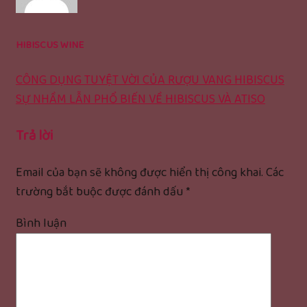
HIBISCUS WINE
CÔNG DỤNG TUYỆT VỜI CỦA RƯỢU VANG HIBISCUS
SỰ NHẦM LẪN PHỔ BIẾN VỀ HIBISCUS VÀ ATISO
Trả lời
Email của bạn sẽ không được hiển thị công khai.
Các
trường bắt buộc được đánh dấu
*
Bình luận