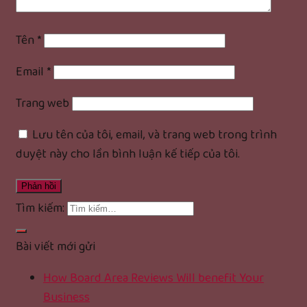
Tên
*
Email
*
Trang web
Lưu tên của tôi, email, và trang web trong trình
duyệt này cho lần bình luận kế tiếp của tôi.
Tìm kiếm:
Bài viết mới gửi
How Board Area Reviews Will benefit Your
Business