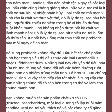
cho nấm men Candida, dẫn đến bệnh tật. Ngay cả các loại 
rau nấu chín cũng không giống nhau nữa và được coi là ít 
chất xơ sau khi bị nhiệt phân hủy. Loại chất xơ mà men vi 
sinh cần là chất xơ thực vật thô, đó là lý do tại sao hầu hết 
mọi người đều thiếu nghiêm trọng hệ vi khuẩn đường 
ruột khỏe mạnh – nó không nhận được bất kỳ chất xơ 
lành mạnh nào! Đó là lý do tại sao rất nhiều người bị ốm 
và thừa cân. Ít nhất hãy uống một thìa chất xơ prebiotic 
này mỗi ngày để an toàn.
Bổ sung probiotic không đầy đủ. Hầu hết các chế phẩm 
sinh học trong siêu thị đều chứa các loài Lactobacillus 
hoặc Bifidobacterium. Những loài này chuyên để tiêu hóa 
sữa nhưng chúng vô dụng đối với các bệnh đường ruột 
nặng hơn do nhiễm trùng mãn tính. Có hơn 10.000 chủng 
men vi sinh, vì vậy cách tiếp cận tốt nhất là cung cấp cho 
bạn những chủng đã có sẵn bên trong cơ thể và làm cho 
chúng mạnh hơn.
Bạn không muốn các sản phẩm chất xơ có FOS 
(fructooliosaccharides), một loại đường cô lập nuôi nấm 
candida. Mọi người yêu thích nó và các công ty cố gắng 