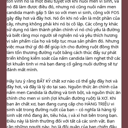
tôn vinh nó là một điều tuyệt vời khi nuôi men vi sinh, và 
nó đã làm được điều đó, nhưng nó cũng nuôi nấm men 
candida mạnh gấp 5 lần so với men vi sinh, cộng với FOS 
gây đầy hơi và đầy hơi. Nó ổn khi nó vẫn là một phần của 
cây, nhưng không phải khi nó bị cô lập. Các công ty khác 
sử dụng nó làm thành phần chính vì nó chủ yếu là đường 
và biết rằng mọi người sẽ nghiện nó và yêu thích hương 
vị sản phẩm của họ và tiếp tục mua sản phẩm đó. Nhưng 
việc mua thứ gì đó để giúp ích cho đường ruột đồng thời 
làm tổn thương đường ruột bằng cách thúc đẩy sự phát 
triển không kiểm soát của nấm candida làm nghẹt thở các 
lợi khuẩn tinh vi mà bạn đang cố gắng nuôi dưỡng sẽ tự 
đánh mất mình.
Hãy lưu ý rằng BẤT KỲ chất xơ nào có thể gây đầy hơi và 
đầy hơi, và đây là lý do tại sao. Nguồn thức ăn chính của 
nấm men Candida là đường và tinh bột, và nguồn thức ăn 
chính cho men vi sinh (lợi khuẩn đường ruột) là XƠ. Khi 
bạn ăn chất xơ, bạn đang cung cấp cho HÀNG TRIỆU vi 
sinh vật trong đường ruột của bạn – có nghĩa là hàng tỷ 
sinh vật nhỏ đang ăn, tiêu hóa, ị và xì hơi bên trong bạn. 
Điều này là bình thường đối với tất cả các sinh vật. Bạn 
cần những người này- họ là đội quân của bạn chiến đấu 