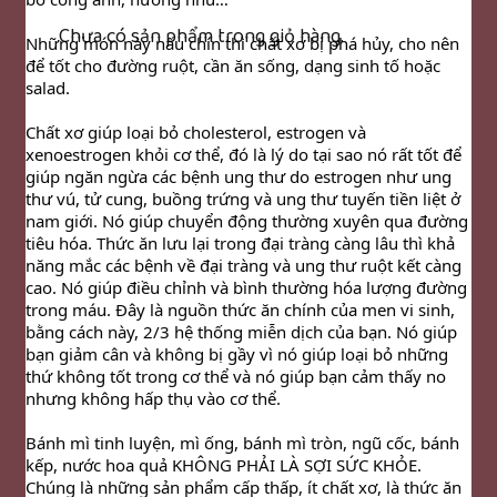
Chưa có sản phẩm trong giỏ hàng.
Những món này nấu chín thì chất xơ bị phá hủy, cho nên 
để tốt cho đường ruột, cần ăn sống, dạng sinh tố hoặc 
salad.
Chất xơ giúp loại bỏ cholesterol, estrogen và 
xenoestrogen khỏi cơ thể, đó là lý do tại sao nó rất tốt để 
giúp ngăn ngừa các bệnh ung thư do estrogen như ung 
thư vú, tử cung, buồng trứng và ung thư tuyến tiền liệt ở 
nam giới. Nó giúp chuyển động thường xuyên qua đường 
tiêu hóa. Thức ăn lưu lại trong đại tràng càng lâu thì khả 
năng mắc các bệnh về đại tràng và ung thư ruột kết càng 
cao. Nó giúp điều chỉnh và bình thường hóa lượng đường 
trong máu. Đây là nguồn thức ăn chính của men vi sinh, 
bằng cách này, 2/3 hệ thống miễn dịch của bạn. Nó giúp 
bạn giảm cân và không bị gầy vì nó giúp loại bỏ những 
thứ không tốt trong cơ thể và nó giúp bạn cảm thấy no 
nhưng không hấp thụ vào cơ thể.
Bánh mì tinh luyện, mì ống, bánh mì tròn, ngũ cốc, bánh 
kếp, nước hoa quả KHÔNG PHẢI LÀ SỢI SỨC KHỎE. 
Chúng là những sản phẩm cấp thấp, ít chất xơ, là thức ăn 