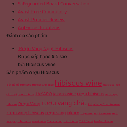
Safeguarded Board Conversation
Avast Free Community
Avast Premier Review
Ant-virus Problems
Đánh giá sản phẩm
Rượu Vang Ngọt Hibiscus
Được xếp hạng
5
5 sao
bởi Hibiscus Wine
Sản phẩm rượu Hibiscus
hibiscus wine
Bột trà đỏ Hibiscus
Hibiscus Amanee
hoa atiso
hoa
JAKARO
jakaro wine
rượu hibiscus
dâm bụt
hoa Hibiscus
rượu ngọt
rượu vang chát
Rượu Vang
hibiscus
Rượu Vang Chát Amanee
rượu vang hibiscus
rượu vang jakaro
rượu vang ngọt amanee
rượu
vang ngọt hibiscus
sweet wine
Trà cam non
trà hibiscus
Trà hữu cơ
Trà đỏ Hibiscus