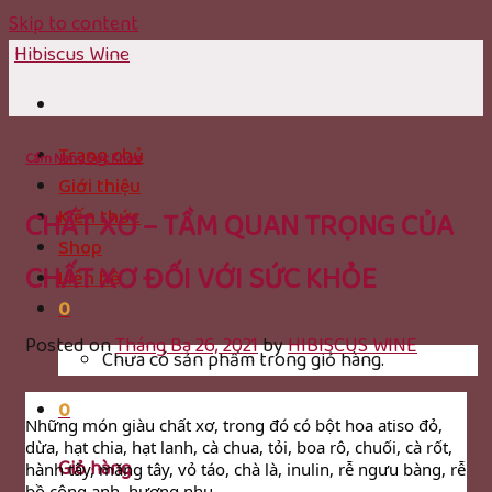
Skip to content
Hibiscus Wine
Trang chủ
Cẩm Nang Sức Khỏe
Giới thiệu
CHẤT XƠ – TẦM QUAN TRỌNG CỦA
Kiến thức
Shop
CHẤT XƠ ĐỐI VỚI SỨC KHỎE
Liên hệ
0
Posted on
Tháng Ba 26, 2021
by
HIBISCUS WINE
Chưa có sản phẩm trong giỏ hàng.
0
Những món giàu chất xơ, trong đó có bột hoa atiso đỏ, 
dừa, hạt chia, hạt lanh, cà chua, tỏi, boa rô, chuối, cà rốt, 
Giỏ hàng
hành tây, măng tây, vỏ táo, chà là, inulin, rễ ngưu bàng, rễ 
bồ công anh, hương nhu…