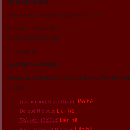
Tại Tp. Hồ Chí Minh:
Số 9 Tam Đảo, Phường 14, Quận 10, TP. HCM
Điện thoại: 08.6977.4970
Vùng trồng nguyên liệu
Chỉ dẫn địa lý:
Farm TRUC HA ORGANIC
Xã Phú Lạc, Bình Thạnh; Huyện Tuy Phong, Tỉnh Bình T
Sản phẩm
Liên hệ
Trà cam non Thiên Thanh
Liên hệ
Đài quả Hibiscus
Liên hệ
TRÀ ĐỎ HIBISCUS
Liên hệ
Rượu vang chát Hibiscus