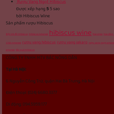
Rượu Vang Ngọt Hibiscus
Được xếp hạng
5
5 sao
bởi Hibiscus Wine
Sản phẩm rượu Hibiscus
hibiscus wine
Bột trà đỏ Hibiscus
Hibiscus Amanee
hoa atiso
hoa dâm 
rượu vang hibiscus
rượu vang jakaro
Chát Amanee
rượu vang ngọt aman
amanee
Đài quả Hibiscus
CÔNG TY TNHH MTV BÁC NÔNG DÂN
Tại Hà Nội:
6 Nguyễn Công Trứ, quận Hai Bà Trưng, Hà Nội
Điện thoại: (024) 6680.3377
Di động: 094.5959.177