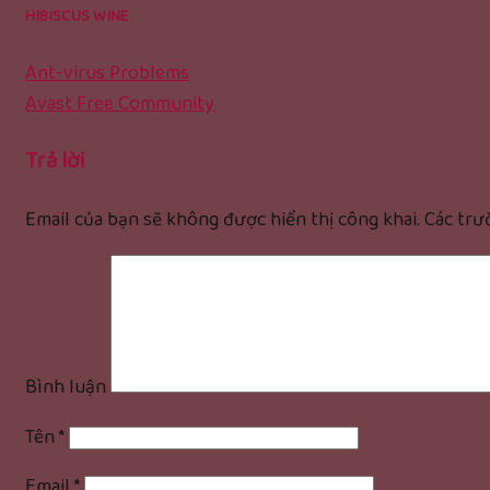
HIBISCUS WINE
Ant-virus Problems
Avast Free Community
Trả lời
Email của bạn sẽ không được hiển thị công khai.
Các trư
Bình luận
Tên
*
Email
*