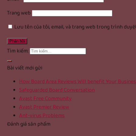
Trang web
Lưu tên của tôi, email, và trang web trong trình duyệt
Tìm kiếm:
Bài viết mới gửi
How Board Area Reviews Will benefit Your Busines
Safeguarded Board Conversation
Avast Free Community
Avast Premier Review
Ant-virus Problems
Đánh giá sản phẩm