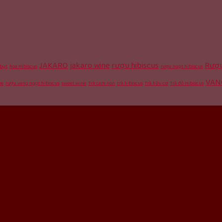
JAKARO
jakaro wine
rượu hibiscus
Rượu
bụt
hoa Hibiscus
rượu ngọt hibiscus
VAN
ee
rượu vang ngọt hibiscus
sweet wine
Trà cam non
trà hibiscus
Trà hữu cơ
Trà đỏ Hibiscus