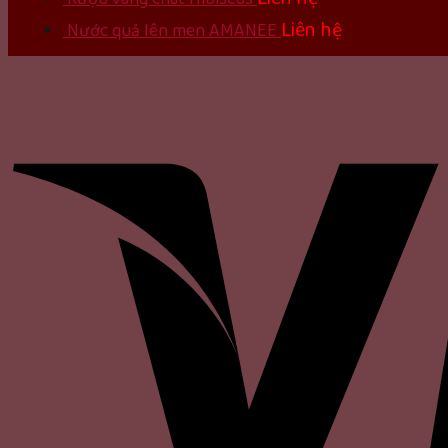
Liên hệ
Nước quả lên men AMANEE