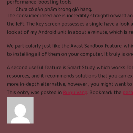
performance-boosting tools.
Chưa có sản phẩm trong giỏ hàng.
The consumer interface is incredibly straightforward and
the left. The key screen possesses a single have a look a
look at of my Android unit in about a minute, which is re
We particularly just like the Avast Sandbox feature, wh
to installing all of them on your computer. It truly is on
A second useful feature is Smart Study, which works for
resources, and it recommends solutions that you can e
more in-depth alternative, however , you might want to 
This entry was posted in
Rượu Vang
. Bookmark the
perm