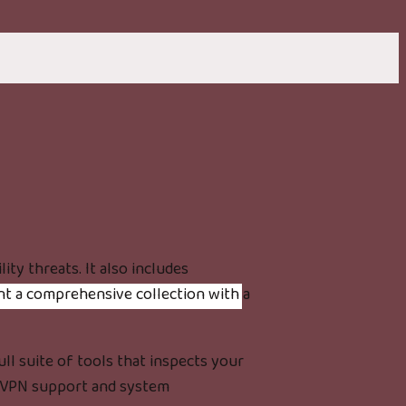
ty threats. It also includes
nt a comprehensive collection with a
ull suite of tools that inspects your
a VPN support and system