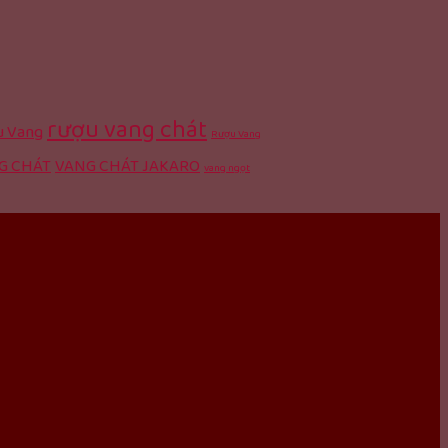
rượu vang chát
 Vang
Rượu Vang
G CHÁT
VANG CHÁT JAKARO
vang ngọt