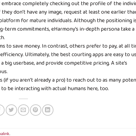
embrace completely checking out the profile of the indivi
 they don’t have any image, request at least one earlier tha
atform for mature individuals. Although the positioning i
ong-term commitments, eHarmony’s in-depth persona take a
ch.
s to save money. In contrast, others prefer to pay, at all t
 efficiency. Ultimately, the best courting apps are easy to us
a big userbase, and provide competitive pricing. A site’s
ous.
 (if you aren’t already a pro) to reach out to as many poten
g to be interacting with actual humans here, too.
alink
.