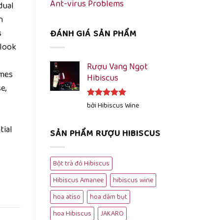
Ant-virus Problems
dual
n
s
ĐÁNH GIÁ SẢN PHẨM
 look
Rượu Vang Ngọt
imes
Hibiscus
e,
Được xếp
bởi Hibiscus Wine
hạng
5
5
sao
tial
SẢN PHẨM RƯỢU HIBISCUS
Bột trà đỏ Hibiscus
Hibiscus Amanee
hibiscus wine
hoa atiso
hoa dâm bụt
hoa Hibiscus
JAKARO