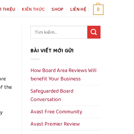
I THIỆU
KIẾN THỨC
SHOP
LIÊN HỆ
0
Tìm
kiếm:
BÀI VIẾT MỚI GỬI
How Board Area Reviews Will
ore
benefit Your Business
of the
Safeguarded Board
Conversation
Avast Free Community
ly
Avast Premier Review