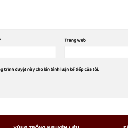
*
Trang web
g trình duyệt này cho lần bình luận kế tiếp của tôi.
VÙNG TRỒNG NGUYÊN LIỆU
S