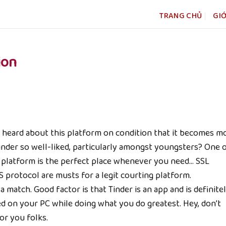
TRANG CHỦ
GIỚ
ion
t heard about this platform on condition that it becomes m
inder so well-liked, particularly amongst youngsters? One 
s platform is the perfect place whenever you need… SSL
 protocol are musts for a legit courting platform.
 match. Good factor is that Tinder is an app and is definite
ed on your PC while doing what you do greatest. Hey, don’t
or you folks.