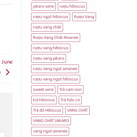
jakaro wine
rượu hibiscus
rượu ngọt hibiscus
Rượu Vang
rượu vang chát
Rượu Vang Chát Amanee
rượu vang hibiscus
rượu vang jakaro
3 June
rượu vang ngọt amanee
e
rượu vang ngọt hibiscus
sweet wine
Trà cam non
trà hibiscus
Trà hữu cơ
Trà đỏ Hibiscus
VANG CHÁT
VANG CHÁT JAKARO
vang ngọt amanee