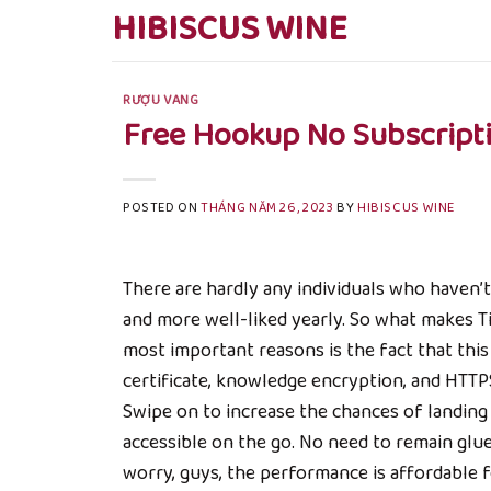
Skip
HIBISCUS WINE
to
content
RƯỢU VANG
Free Hookup No Subscript
POSTED ON
THÁNG NĂM 26, 2023
BY
HIBISCUS WINE
There are hardly any individuals who haven’
and more well-liked yearly. So what makes T
most important reasons is the fact that thi
certificate, knowledge encryption, and HTTPS
Swipe on to increase the chances of landing a
accessible on the go. No need to remain glu
worry, guys, the performance is affordable f