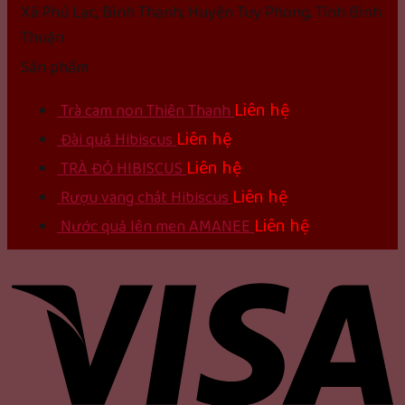
Xã Phú Lạc, Bình Thạnh; Huyện Tuy Phong, Tỉnh Bình
Thuận
Sản phẩm
Liên hệ
Trà cam non Thiên Thanh
Liên hệ
Đài quả Hibiscus
Liên hệ
TRÀ ĐỎ HIBISCUS
Liên hệ
Rượu vang chát Hibiscus
Liên hệ
Nước quả lên men AMANEE