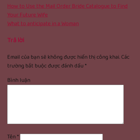
How to Use the Mail Order Bride Catalogue to Find
Your Future Wife
What to anticipate in a Woman
Trả lời
Email của bạn sẽ không được hiển thị công khai.
Các
trường bắt buộc được đánh dấu
*
Bình luận
Tên
*