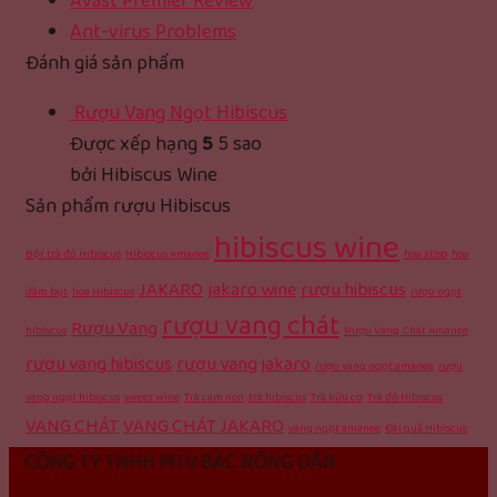
Avast Premier Review
Ant-virus Problems
Đánh giá sản phẩm
Rượu Vang Ngọt Hibiscus
Được xếp hạng
5
5 sao
bởi Hibiscus Wine
Sản phẩm rượu Hibiscus
hibiscus wine
Bột trà đỏ Hibiscus
Hibiscus Amanee
hoa atiso
hoa
JAKARO
jakaro wine
rượu hibiscus
dâm bụt
hoa Hibiscus
rượu ngọt
rượu vang chát
Rượu Vang
hibiscus
Rượu Vang Chát Amanee
rượu vang hibiscus
rượu vang jakaro
rượu vang ngọt amanee
rượu
vang ngọt hibiscus
sweet wine
Trà cam non
trà hibiscus
Trà hữu cơ
Trà đỏ Hibiscus
VANG CHÁT
VANG CHÁT JAKARO
vang ngọt amanee
Đài quả Hibiscus
CÔNG TY TNHH MTV BÁC NÔNG DÂN