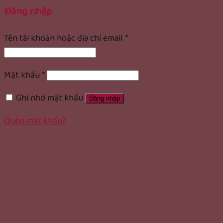
Đăng nhập
Tên tài khoản hoặc địa chỉ email
*
Mật khẩu
*
Ghi nhớ mật khẩu
Đăng nhập
Quên mật khẩu?
rolex replica