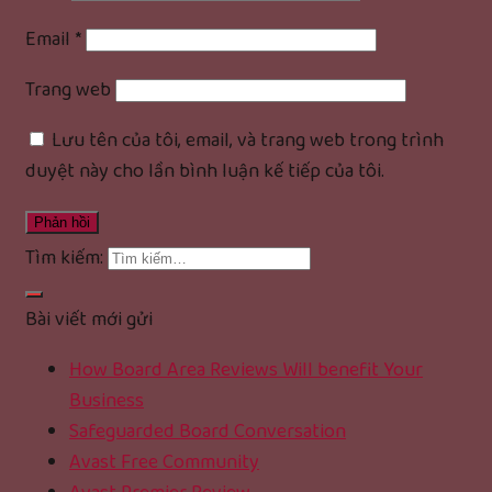
Email
*
Trang web
Lưu tên của tôi, email, và trang web trong trình
duyệt này cho lần bình luận kế tiếp của tôi.
Tìm kiếm:
Bài viết mới gửi
How Board Area Reviews Will benefit Your
Business
Safeguarded Board Conversation
Avast Free Community