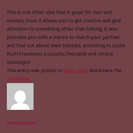
This is one other idea that is great for men and
women, since it allows you to get creative and give
attention to something other than talking. It also
provides you with a chance to match your partner
and find out about their hobbies, according to Leslie
Ruth Freedman, a couples therapist and clinical
sexologist.
This entry was posted in
Rượu Vang
. Bookmark the
permalink
.
HIBISCUS WINE