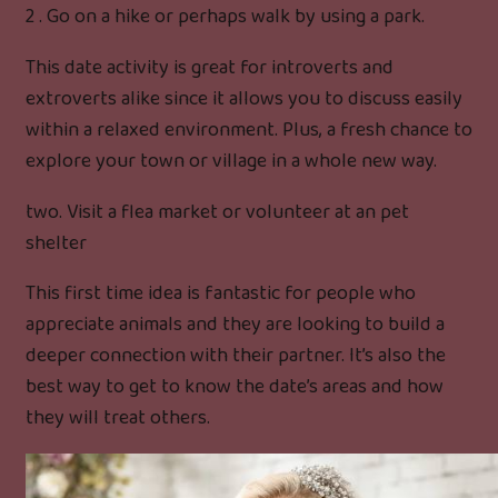
2 . Go on a hike or perhaps walk by using a park.
This date activity is great for introverts and
extroverts alike since it allows you to discuss easily
within a relaxed environment. Plus, a fresh chance to
explore your town or village in a whole new way.
two. Visit a flea market or volunteer at an pet
shelter
This first time idea is fantastic for people who
appreciate animals and they are looking to build a
deeper connection with their partner. It’s also the
best way to get to know the date’s areas and how
they will treat others.