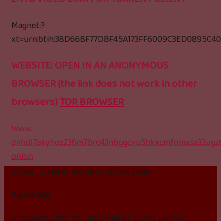
Magnet:?
xt=urn:btih:38D66BF77DBF45A173FF6009C3ED0895C4
WEBSITE: OPEN IN AN ANONYMOUS
BROWSER (the link does not work in other
browsers)
TOR BROWSER
Www.
dvhdl7akyhos236m76re43nbggcvu5bkxcmfomxsa32ugz6
onion
CÔNG TY TNHH MTV BÁC NÔNG DÂN
Tại Hà Nội:
6 Nguyễn Công Trứ, quận Hai Bà Trưng, Hà Nội