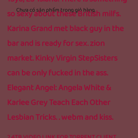
Chưa có sản phẩm trong giỏ hàng.
so sexy about these British milfs.
Karina Grand met black guy in the
bar and is ready for sex. zion
market. Kinky Virgin StepSisters
can be only fucked in the ass.
Elegant Angel: Angela White &
Karlee Grey Teach Each Other
Lesbian Tricks. . webm and kiss.
2.4TB VIDEO LINK FOR TORRENT CLIENT