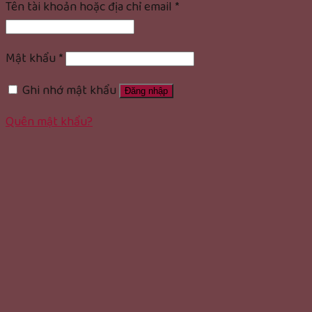
Tên tài khoản hoặc địa chỉ email
*
Mật khẩu
*
Ghi nhớ mật khẩu
Đăng nhập
Quên mật khẩu?
rolex replica