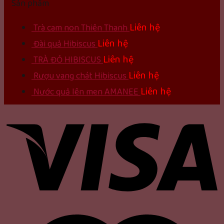
Sản phẩm
Liên hệ
Trà cam non Thiên Thanh
Liên hệ
Đài quả Hibiscus
Liên hệ
TRÀ ĐỎ HIBISCUS
Liên hệ
Rượu vang chát Hibiscus
Liên hệ
Nước quả lên men AMANEE