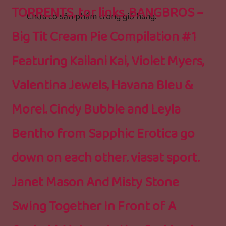
TORRENTS, tor links. BANGBROS –
Chưa có sản phẩm trong giỏ hàng.
Big Tit Cream Pie Compilation #1
Featuring Kailani Kai, Violet Myers,
Valentina Jewels, Havana Bleu &
More!. Cindy Bubble and Leyla
Bentho from Sapphic Erotica go
down on each other. viasat sport.
Janet Mason And Misty Stone
Swing Together In Front of A