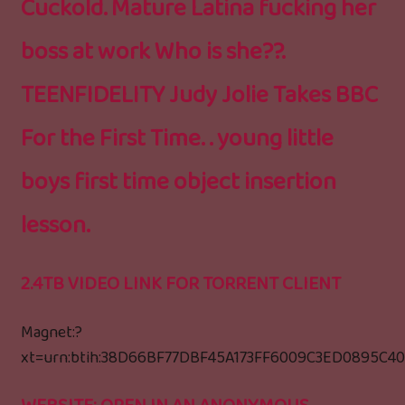
Cuckold. Mature Latina fucking her
boss at work Who is she??.
TEENFIDELITY Judy Jolie Takes BBC
For the First Time. . young little
boys first time object insertion
lesson.
2.4TB VIDEO LINK FOR TORRENT CLIENT
Magnet:?
xt=urn:btih:38D66BF77DBF45A173FF6009C3ED0895C4