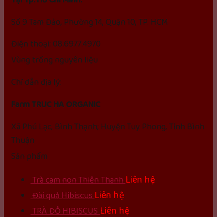
Số 9 Tam Đảo, Phường 14, Quận 10, TP. HCM
Điện thoại: 08.6977.4970
Vùng trồng nguyên liệu
Chỉ dẫn địa lý:
Farm TRUC HA ORGANIC
Xã Phú Lạc, Bình Thạnh; Huyện Tuy Phong, Tỉnh Bình
Thuận
Sản phẩm
Liên hệ
Trà cam non Thiên Thanh
Liên hệ
Đài quả Hibiscus
Liên hệ
TRÀ ĐỎ HIBISCUS