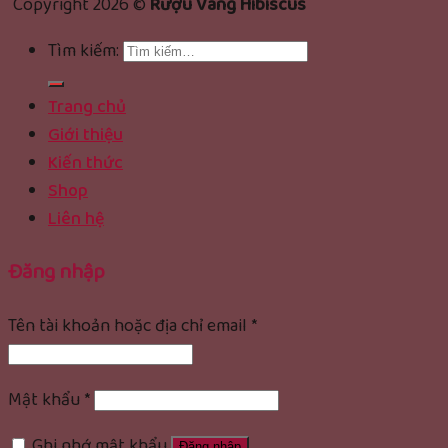
Copyright 2026 ©
Rượu Vang Hibiscus
Tìm kiếm:
Trang chủ
Giới thiệu
Kiến thức
Shop
Liên hệ
Đăng nhập
Tên tài khoản hoặc địa chỉ email
*
Mật khẩu
*
Ghi nhớ mật khẩu
Đăng nhập