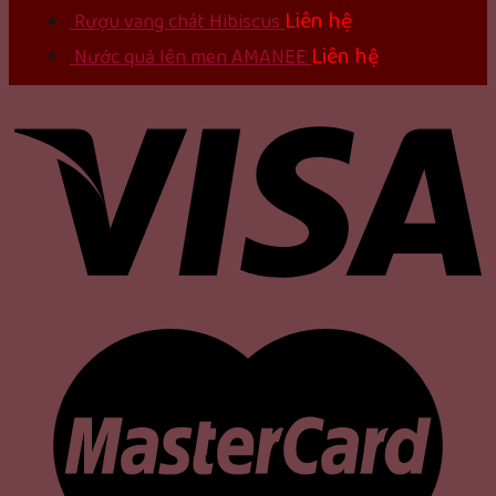
Liên hệ
Rượu vang chát Hibiscus
Liên hệ
Nước quả lên men AMANEE