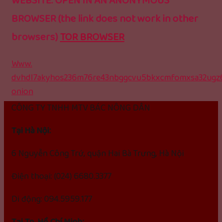
WEBSITE: OPEN IN AN ANONYMOUS
BROWSER (the link does not work in other
browsers)
TOR BROWSER
Www.
dvhdl7akyhos236m76re43nbggcvu5bkxcmfomxsa32ugz6
onion
CÔNG TY TNHH MTV BÁC NÔNG DÂN
Tại Hà Nội:
6 Nguyễn Công Trứ, quận Hai Bà Trưng, Hà Nội
Điện thoại: (024) 6680.3377
Di động: 094.5959.177
Tại Tp. Hồ Chí Minh: