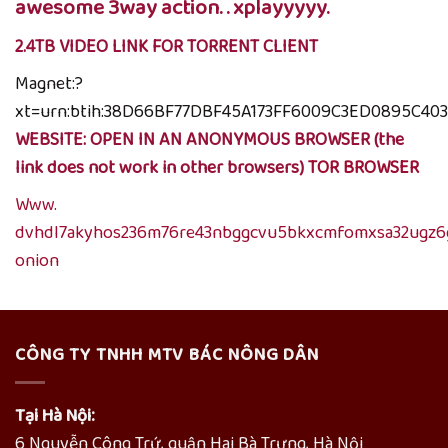
awesome 3way action. . xplayyyyy.
2.4TB VIDEO LINK FOR TORRENT CLIENT
Magnet:?
xt=urn:btih:38D66BF77DBF45A173FF6009C3ED0895C40
WEBSITE: OPEN IN AN ANONYMOUS BROWSER (the
link does not work in other browsers)
TOR BROWSER
Www.
dvhdl7akyhos236m76re43nbggcvu5bkxcmfomxsa32ugz6g
onion
CÔNG TY TNHH MTV BÁC NÔNG DÂN
Tại Hà Nội:
6 Nguyễn Công Trứ, quận Hai Bà Trưng, Hà Nội