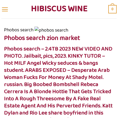
Skip
HIBISCUS WINE
0
to
content
Phobos search
Phobos search zion market
Phobos search – 2.4TB 2023 NEW VIDEO AND
PHOTO. Jailbait, pics, 2023. KINKY TUTOR –
Hot MILF Angel Wicky seduces & bangs
student. ARABS EXPOSED – Desperate Arab
Woman Fucks For Money At Shady Motel.
russian. Big Boobed Bombshell Rebeca
Cerrera Is A Blonde Hottie That Gets Tricked
Into A Rough Threesome By A Fake Real
Estate Agent And His Perverted Friends. Katt
Dylan and Rio Lee share boyfriend in this