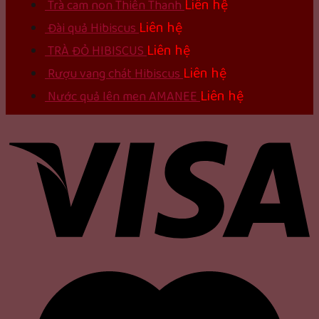
Liên hệ
Trà cam non Thiên Thanh
Liên hệ
Đài quả Hibiscus
Liên hệ
TRÀ ĐỎ HIBISCUS
Liên hệ
Rượu vang chát Hibiscus
Liên hệ
Nước quả lên men AMANEE