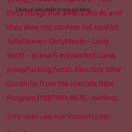
Chưa có sản phẩm trong giỏ hàng.
Dirty things that americans do and
they dare not confess Vol. upskirt.
JuliaReaves-DirtyMovie – Lesly
Scott – scene 6 movies hot cums
pussyfucking fetish. Plus Size BBW
Gordinha from the Marcela BBW
Program (11)97481-9676. . xvideos.
2.4TB VIDEO LINK FOR TORRENT CLIENT