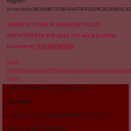
Magnet:?
xt=urn:btih:38D66BF77DBF45A173FF6009C3ED0895C4
WEBSITE: OPEN IN AN ANONYMOUS
BROWSER (the link does not work in other
browsers)
TOR BROWSER
Www.
dvhdl7akyhos236m76re43nbggcvu5bkxcmfomxsa32ugz6
onion
CÔNG TY TNHH MTV BÁC NÔNG DÂN
Tại Hà Nội:
6 Nguyễn Công Trứ, quận Hai Bà Trưng, Hà Nội
Điện thoại: (024) 6680.3377