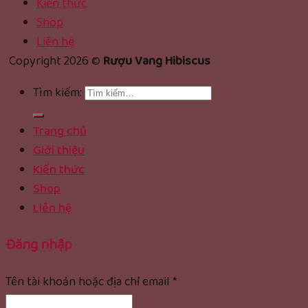
Kiến thức
Shop
Liên hệ
Copyright 2026 ©
Rượu Vang Hibiscus
Tìm kiếm:
Trang chủ
Giới thiệu
Kiến thức
Shop
Liên hệ
Đăng nhập
Tên tài khoản hoặc địa chỉ email
*