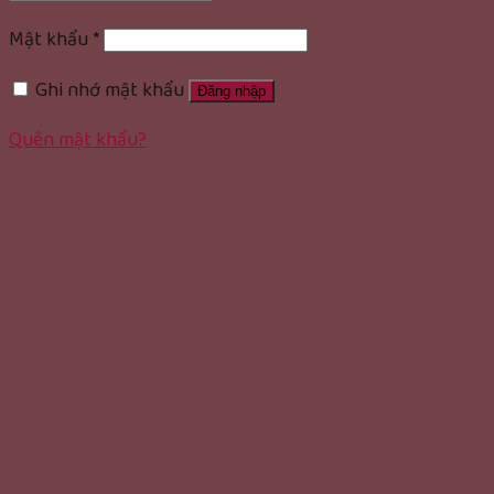
Mật khẩu
*
Ghi nhớ mật khẩu
Đăng nhập
Quên mật khẩu?
rolex replica